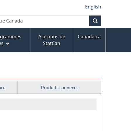
English
Recherche
rogrammes
À propos de
Canada.ca
es
StatCan
nce
Produits connexes