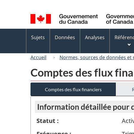
Sélection
de
la
langue
Menus
Sujets
Données
Analyses
Référen
des
sujets
Accueil
Normes, sources de données et
Comptes des flux fina
Comptes des flux financiers
Information détaillée pour
Statut :
Acti
Fréquence :
Trim