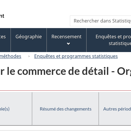
Passer
Passer
Passer
au
à
à
/
Recherche
Rechercher
contenu
« À
la
Government
dans
principal
propos
version
of
Statistique
de
HTML
ces
Géographie
Recensement
Enquêtes et p
Canada
Canada
ce
simplifiée
statistiqu
site »
 méthodes
Enquêtes et programmes statistiques
r le commerce de détail - O
le(s)
Résumé des changements
Autres périod