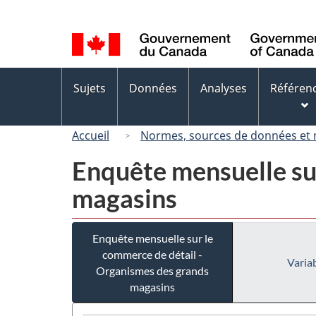
Sélection
de
la
langue
Menus
Sujets
Données
Analyses
Référen
des
sujets
Accueil
Normes, sources de données et
Enquête mensuelle su
magasins
Enquête mensuelle sur le
commerce de détail -
Variab
Organismes des grands
magasins