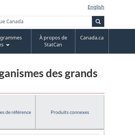
English
Recherche
rogrammes
À propos de
Canada.ca
es
StatCan
rganismes des grands
es de référence
Produits connexes