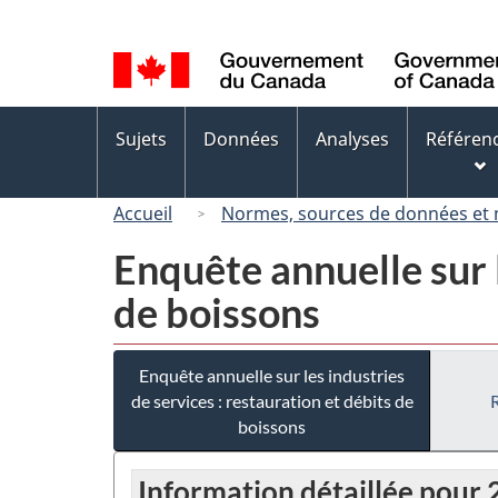
Sélection
de
la
langue
Menus
Sujets
Données
Analyses
Référen
des
sujets
Accueil
Normes, sources de données et
Enquête annuelle sur l
de boissons
Enquête annuelle sur les industries
de services : restauration et débits de
boissons
Information détaillée pour