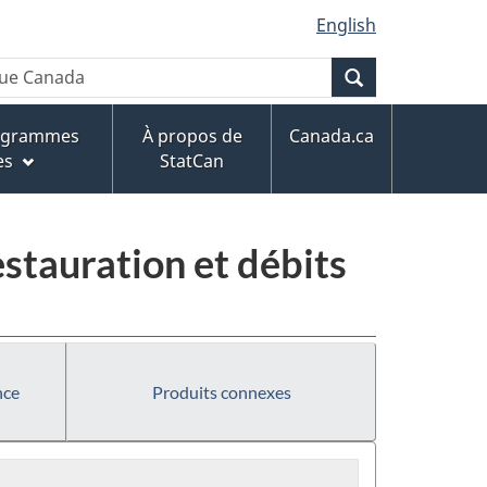
English
Recherche
rogrammes
À propos de
Canada.ca
es
StatCan
estauration et débits
nce
Produits connexes