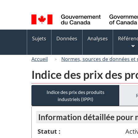
Sélection
de
la
langue
Menus
Sujets
Données
Analyses
Référen
des
sujets
Accueil
Normes, sources de données et
Indice des prix des pr
Indice des prix des produits
industriels (IPPI)
Information détaillée pour
Statut :
Acti