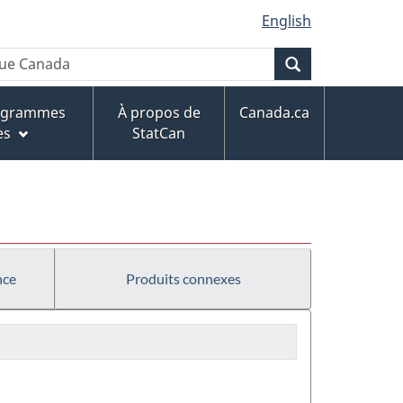
English
Recherche
rogrammes
À propos de
Canada.ca
es
StatCan
nce
Produits connexes