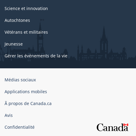
Science et innovation
Autochtones
Vétérans et militaires
Jeunesse
Gérer les événements de la vie
Organisation
Médias sociaux
du
gouvernement
Applications mobiles
du
Ã propos de Canada.ca
Canada
Avis
Confidentialité