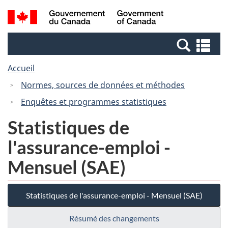
Passer
Passer
Recherche
/
au
à
et
Government
contenu
la
menus
of
Re
principal
version
Canada
et
HTML
Accueil
me
simplifiée
Normes, sources de données et méthodes
Enquêtes et programmes statistiques
Statistiques de
l'assurance-emploi -
Mensuel (SAE)
Statistiques de l'assurance-emploi - Mensuel (SAE)
Résumé des changements