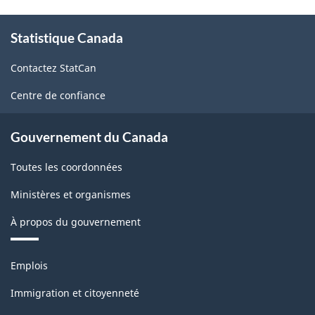
À
Statistique Canada
propos
de
Contactez StatCan
ce
site
Centre de confiance
Gouvernement du Canada
Toutes les coordonnées
Ministères et organismes
À propos du gouvernement
Thèmes
Emplois
et
sujets
Immigration et citoyenneté