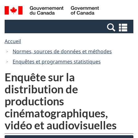
Passer
Passer
Recherche
/
au
à
et
Government
contenu
la
menus
of
Re
principal
version
Canada
et
HTML
Accueil
me
simplifiée
Normes, sources de données et méthodes
Enquêtes et programmes statistiques
Enquête sur la
distribution de
productions
cinématographiques,
vidéo et audiovisuelles