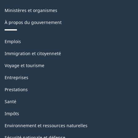
Ministères et organismes
À propos du gouvernement
Thèmes
Emplois
et
sujets
Immigration et citoyenneté
Voyage et tourisme
Entreprises
Prestations
Santé
Impôts
Environnement et ressources naturelles
Sécurité nationale et défense