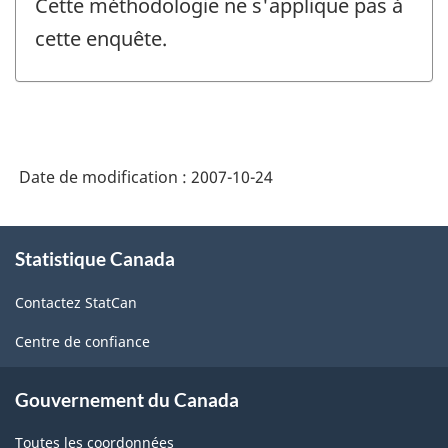
Cette méthodologie ne s'applique pas à
cette enquête.
Date de modification :
2007-10-24
À
Statistique Canada
propos
de
Contactez StatCan
ce
site
Centre de confiance
Gouvernement du Canada
Toutes les coordonnées