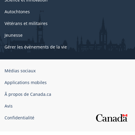
Autochtones
Vétérans et militaires
Jeunesse
Gérer les événements de la vie
Organisation
Médias sociaux
du
gouvernement
Applications mobiles
du
Ã propos de Canada.ca
Canada
Avis
Confidentialité