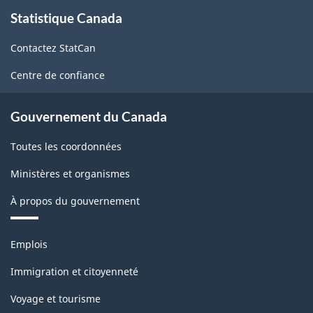
À
-
les
Statistique Canada
propos
Guide
de
jeunes
Contactez StatCan
ce
de
:
site
l'utilisateur
Centre de confiance
Errata
des
(mis
Gouvernement du Canada
microdonnées
à
-
Toutes les coordonnées
jour
ARCHIVÉ
le
Ministères et organismes
-
1er
À propos du gouvernement
PDF,
octobre
1807.94
Thèmes
2009)
Emplois
et
-
sujets
Immigration et citoyenneté
ARCHIVÉ
Voyage et tourisme