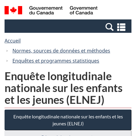
Passer
Passer
Recherche
/
au
à
et
Government
contenu
la
menus
of
Re
principal
version
Canada
et
HTML
Accueil
me
simplifiée
Normes, sources de données et méthodes
Enquêtes et programmes statistiques
Enquête longitudinale
nationale sur les enfants
et les jeunes (ELNEJ)
Enquête longitudinale nationale sur les enfants et les
jeunes (ELNEJ)