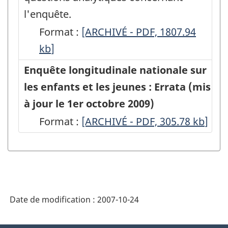
l'enquête.
Format :
Enquête
[ARCHIVÉ - PDF, 1807.94
kb
]
longitudinale
nationale
Enquête longitudinale nationale sur
sur
les enfants et les jeunes : Errata (mis
les
à jour le 1er octobre 2009)
enfants
Format :
Enquête
[ARCHIVÉ - PDF, 305.78
kb
]
et
longitudinale
les
nationale
jeunes
sur
(ELNEJ),
les
Cycle
Date de modification :
2007-10-24
enfants
2
et