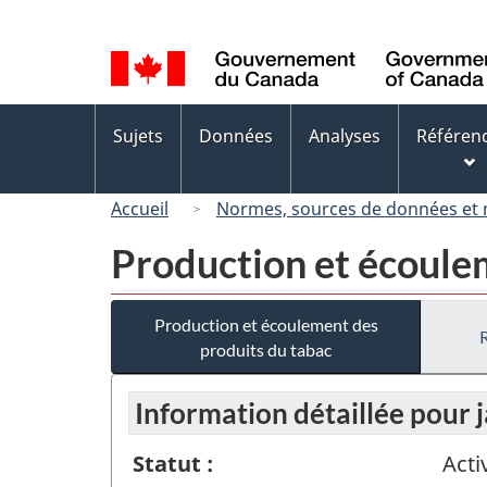
Sélection
de
la
langue
Menus
Sujets
Données
Analyses
Référen
des
sujets
Accueil
Normes, sources de données et
Production et écoule
Production et écoulement des
produits du tabac
Information détaillée pour 
Statut :
Acti