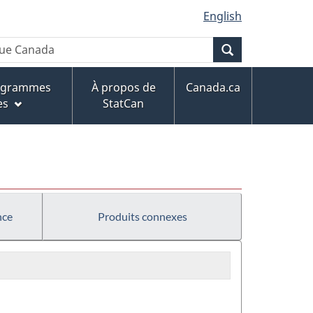
English
Recherche
rogrammes
À propos de
Canada.ca
es
StatCan
nce
Produits connexes