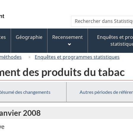
Passer
Passer
Passer
au
à
à
/
Recherche
Rechercher
contenu
« À
la
Government
dans
principal
propos
version
of
Statistique
de
HTML
ces
Géographie
Recensement
Enquêtes et p
Canada
Canada
ce
simplifiée
statistiqu
site »
 méthodes
Enquêtes et programmes statistiques
ment des produits du tabac
Résumé des changements
Autres périodes de référe
janvier 2008
ve