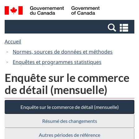
Passer
Passer
Recherche
/
au
à
et
Government
contenu
la
menus
of
Re
principal
version
Canada
et
HTML
Accueil
me
simplifiée
Normes, sources de données et méthodes
Enquêtes et programmes statistiques
Enquête sur le commerce
de détail (mensuelle)
Enquête sur le commerce de détail (mensuelle)
Résumé des changements
Autres périodes de référence