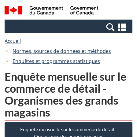
Passer
Passer
Recherche
/
au
à
et
Government
contenu
la
menus
of
Re
principal
version
Canada
et
HTML
Accueil
me
simplifiée
Normes, sources de données et méthodes
Enquêtes et programmes statistiques
Enquête mensuelle sur le
commerce de détail -
Organismes des grands
magasins
Enquête mensuelle sur le commerce de détail -
Organismes des grands magasins