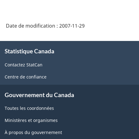
matière
des
Date de modification :
2007-11-29
comptes
économiques
À
canadiens
Statistique Canada
propos
de
-
Contactez StatCan
ce
HTML
site
Centre de confiance
Gouvernement du Canada
Toutes les coordonnées
Ministères et organismes
À propos du gouvernement