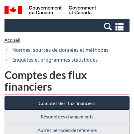
Passer
Passer
Recherche
/
au
à
et
Government
contenu
la
menus
of
Re
principal
version
Canada
et
HTML
Accueil
me
simplifiée
Normes, sources de données et méthodes
Enquêtes et programmes statistiques
Comptes des flux
financiers
Comptes des flux financiers
Résumé des changements
Autres périodes de référence