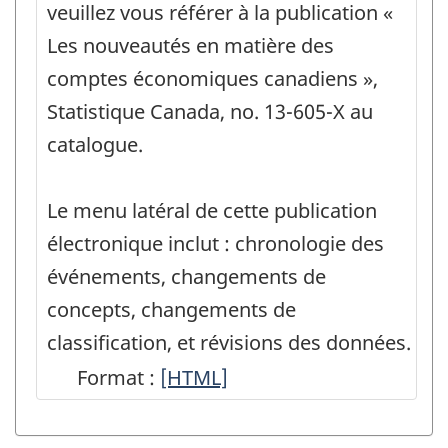
flux
veuillez vous référer à la publication «
financiers
Les nouveautés en matière des
-
comptes économiques canadiens »,
PDF,
Statistique Canada, no. 13-605-X au
14.45
catalogue.
Le menu latéral de cette publication
électronique inclut : chronologie des
événements, changements de
concepts, changements de
classification, et révisions des données.
Format :
Les
[HTML]
nouveautés
en