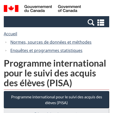
Passer
Passer
Recherche
/
au
à
et
Government
contenu
la
menus
of
Re
principal
version
Canada
et
HTML
Accueil
me
simplifiée
Normes, sources de données et méthodes
Enquêtes et programmes statistiques
Programme international
pour le suivi des acquis
des élèves (PISA)
Programme international pour le suivi des acquis des
élèves (PISA)