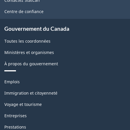
Contactez StatCan
ce
site
Centre de confiance
Gouvernement du Canada
Toutes les coordonnées
Ministères et organismes
À propos du gouvernement
Thèmes
Emplois
et
sujets
Immigration et citoyenneté
Voyage et tourisme
Entreprises
Prestations