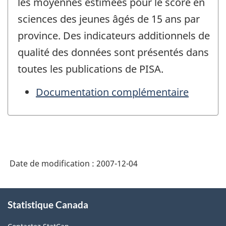
les moyennes estimées pour le score en
sciences des jeunes âgés de 15 ans par
province. Des indicateurs additionnels de
qualité des données sont présentés dans
toutes les publications de PISA.
Documentation complémentaire
Date de modification :
2007-12-04
À
Statistique Canada
propos
de