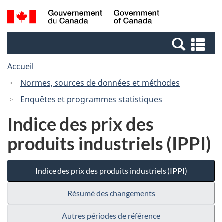
Passer
Passer
Recherche
/
au
à
et
Government
contenu
la
menus
of
Re
principal
version
Canada
et
HTML
Accueil
me
simplifiée
Normes, sources de données et méthodes
Enquêtes et programmes statistiques
Indice des prix des
produits industriels (IPPI)
Indice des prix des produits industriels (IPPI)
Résumé des changements
Autres périodes de référence