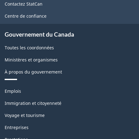
Contactez StatCan
ce
conversion
site
Centre de confiance
comparant
le
Gouvernement du Canada
CTI
Toutes les coordonnées
1980
au
Ministères et organismes
SCIAN
À propos du gouvernement
-
Thèmes
ARCHIVÉ
Emplois
et
-
sujets
Immigration et citoyenneté
PDF,
Voyage et tourisme
85.25
Entreprises