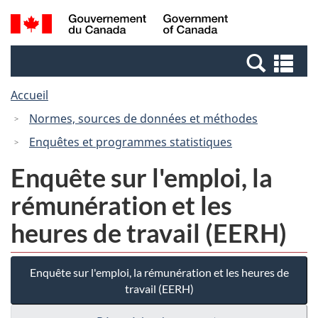
Passer
Passer
Recherche
/
au
à
et
Government
contenu
la
menus
of
Re
principal
version
Canada
et
HTML
Accueil
me
simplifiée
Normes, sources de données et méthodes
Enquêtes et programmes statistiques
Enquête sur l'emploi, la
rémunération et les
heures de travail (EERH)
Enquête sur l'emploi, la rémunération et les heures de
travail (EERH)