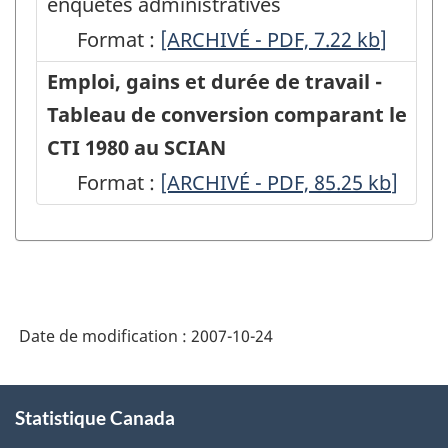
enquêtes administratives
Format :
EERH
[ARCHIVÉ - PDF, 7.22
kb
]
-
Emploi, gains et durée de travail -
Annexe
Tableau de conversion comparant le
2
CTI 1980 au SCIAN
(février
Format :
Emploi,
[ARCHIVÉ - PDF, 85.25
kb
]
et
gains
mars
et
2001)
durée
-
de
ARCHIVÉ
Date de modification :
2007-10-24
travail
-
-
À
PDF,
Tableau
Statistique Canada
propos
7.22
de
de