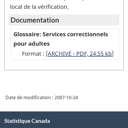
local de la vérification.
Documentation
Glossaire: Services correctionnels
pour adultes
Format :
Glossaire:
[ARCHIVÉ - PDF, 24.55
kb
]
Services
correctionnels
pour
adultes
Date de modification :
2007-10-24
-
ARCHIVÉ
À
-
Statistique Canada
propos