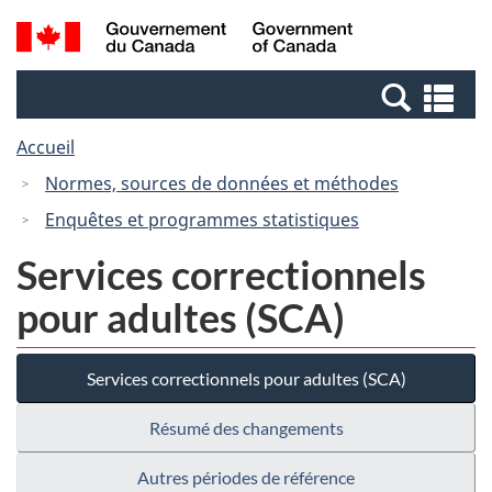
Passer
Passer
Recherche
/
au
à
et
Government
contenu
la
menus
of
Re
principal
version
Canada
et
HTML
Accueil
me
simplifiée
Normes, sources de données et méthodes
Enquêtes et programmes statistiques
Services correctionnels
pour adultes (SCA)
Services correctionnels pour adultes (SCA)
Résumé des changements
Autres périodes de référence