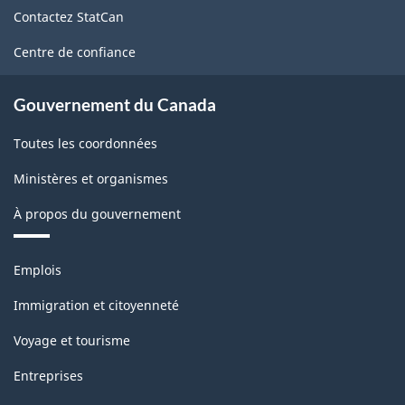
de
PDF,
Contactez StatCan
ce
24.55
site
Centre de confiance
Gouvernement du Canada
Toutes les coordonnées
Ministères et organismes
À propos du gouvernement
Thèmes
Emplois
et
sujets
Immigration et citoyenneté
Voyage et tourisme
Entreprises