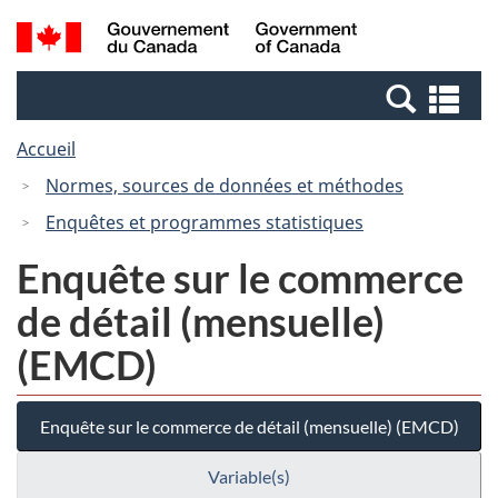
Passer
Passer
Recherche
/
au
à
et
Government
contenu
la
menus
of
Re
principal
version
Canada
et
HTML
Accueil
me
simplifiée
Normes, sources de données et méthodes
Enquêtes et programmes statistiques
Enquête sur le commerce
de détail (mensuelle)
(EMCD)
Enquête sur le commerce de détail (mensuelle) (EMCD)
Variable(s)