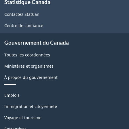
Statistique Canada
propos
de
Contactez StatCan
ce
site
Centre de confiance
Gouvernement du Canada
Toutes les coordonnées
Ministères et organismes
À propos du gouvernement
Thèmes
Emplois
et
sujets
Immigration et citoyenneté
Voyage et tourisme
Entreprises