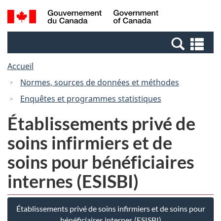
Passer
Passer
Recherche
/
au
à
et
Government
contenu
la
menus
of
Re
principal
version
Canada
et
HTML
Accueil
me
simplifiée
Normes, sources de données et méthodes
Enquêtes et programmes statistiques
Établissements privé de
soins infirmiers et de
soins pour bénéficiaires
internes (ESISBI)
Établissements privé de soins infirmiers et de soins pour
bénéficiaires internes (ESISBI)