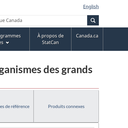
English
Recherche
rogrammes
À propos de
Canada.ca
es
StatCan
rganismes des grands
es de référence
Produits connexes