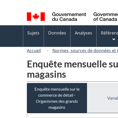
Sélection
de
la
langue
Menus
Sujets
Données
Analyses
Référen
des
sujets
Accueil
Normes, sources de données et
Enquête mensuelle su
magasins
Enquête mensuelle sur le
commerce de détail -
Variab
Organismes des grands
magasins