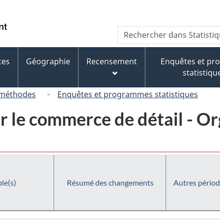
Passer
Passer
Passer
au
à
à
/
Recherche
Rechercher
contenu
« À
la
Government
dans
principal
propos
version
of
Statistique
de
HTML
ces
Géographie
Recensement
Enquêtes et p
Canada
Canada
ce
simplifiée
statistiqu
site »
 méthodes
Enquêtes et programmes statistiques
r le commerce de détail - O
le(s)
Résumé des changements
Autres périod