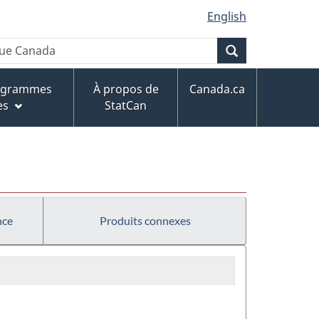
English
Recherche
rogrammes
À propos de
Canada.ca
es
StatCan
nce
Produits connexes