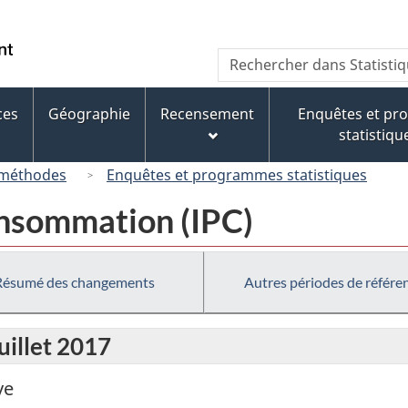
Passer
Passer
Passer
au
à
à
/
Recherche
Rechercher
contenu
« À
la
Government
dans
principal
propos
version
of
Statistique
de
HTML
ces
Géographie
Recensement
Enquêtes et p
Canada
Canada
ce
simplifiée
statistiqu
site »
 méthodes
Enquêtes et programmes statistiques
consommation (IPC)
Résumé des changements
Autres périodes de référe
uillet 2017
ve