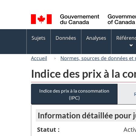
Sélection
de
la
langue
Menus
Sujets
Données
Analyses
Référen
des
sujets
Accueil
Normes, sources de données et
Indice des prix à la 
Indice des prix à la consommation
(IPC)
Information détaillée pour j
Statut :
Acti