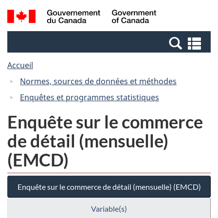
Passer
Passer
Recherche
/
au
à
et
Government
contenu
la
menus
of
Re
principal
version
Canada
et
HTML
Accueil
me
simplifiée
Normes, sources de données et méthodes
Enquêtes et programmes statistiques
Enquête sur le commerce
de détail (mensuelle)
(EMCD)
Enquête sur le commerce de détail (mensuelle) (EMCD)
Variable(s)