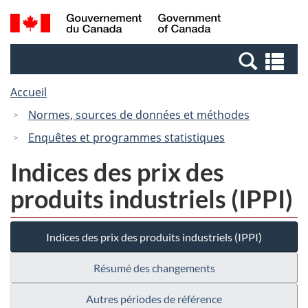
Passer
Passer
Recherche
/
au
à
et
Government
contenu
la
menus
of
Re
principal
version
Canada
et
HTML
Accueil
me
simplifiée
Normes, sources de données et méthodes
Enquêtes et programmes statistiques
Indices des prix des
produits industriels (IPPI)
Indices des prix des produits industriels (IPPI)
Résumé des changements
Autres périodes de référence