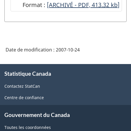
Format :
Indices
[ARCHIVÉ - PDF, 413.32
kb
]
des
prix
de
l'industrie
Date de modification :
2007-10-24
-
Énoncés
À
de
Statistique Canada
propos
de
qualité
Contactez StatCan
ce
-
site
Centre de confiance
ARCHIVÉ
-
Gouvernement du Canada
PDF,
Toutes les coordonnées
413.32