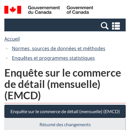
Passer
Passer
Recherche
/
au
à
et
Government
contenu
la
menus
of
Re
principal
version
Canada
et
HTML
Accueil
me
simplifiée
Normes, sources de données et méthodes
Enquêtes et programmes statistiques
Enquête sur le commerce
de détail (mensuelle)
(EMCD)
Enquête sur le commerce de détail (mensuelle) (EMCD)
Résumé des changements