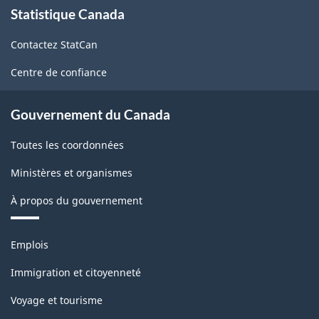
Statistique Canada
propos
de
Contactez StatCan
ce
site
Centre de confiance
Gouvernement du Canada
Toutes les coordonnées
Ministères et organismes
À propos du gouvernement
Thèmes
Emplois
et
sujets
Immigration et citoyenneté
Voyage et tourisme