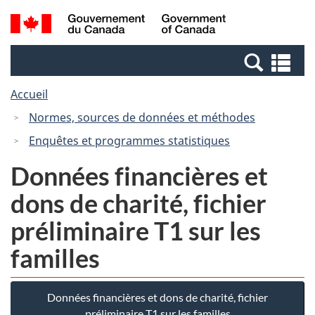
Passer
Passer
Recherche
/
au
à
et
Government
contenu
la
menus
of
Re
principal
version
Canada
et
HTML
Accueil
me
simplifiée
Normes, sources de données et méthodes
Enquêtes et programmes statistiques
Données financières et
dons de charité, fichier
préliminaire T1 sur les
familles
Données financières et dons de charité, fichier
préliminaire T1 sur les familles