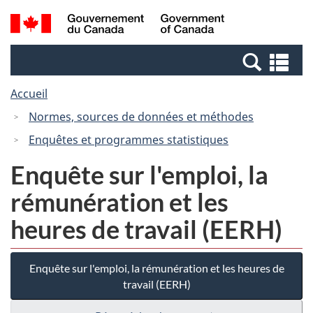
Passer
Passer
Recherche
/
au
à
et
Government
contenu
la
menus
of
Re
principal
version
Canada
et
HTML
Accueil
me
simplifiée
Normes, sources de données et méthodes
Enquêtes et programmes statistiques
Enquête sur l'emploi, la
rémunération et les
heures de travail (EERH)
Enquête sur l'emploi, la rémunération et les heures de
travail (EERH)