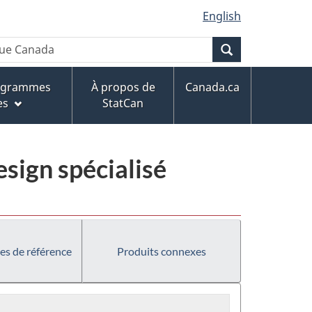
English
Recherche
rogrammes
À propos de
Canada.ca
es
StatCan
esign spécialisé
es de référence
Produits connexes