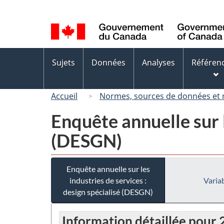
Sélection
de
la
langue
Menus
Sujets
Données
Analyses
Référen
des
sujets
Accueil
Normes, sources de données et
Enquête annuelle sur l
(DESGN)
Enquête annuelle sur les
industries de services :
Variab
design spécialisé (DESGN)
Information détaillée pour