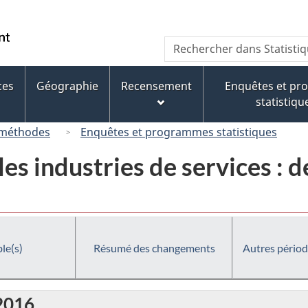
Passer
Passer
Passer
au
à
à
/
Recherche
Rechercher
contenu
« À
la
Government
dans
principal
propos
version
of
Statistique
de
HTML
ces
Géographie
Recensement
Enquêtes et p
Canada
Canada
ce
simplifiée
statistiqu
site »
 méthodes
Enquêtes et programmes statistiques
es industries de services : d
le(s)
Résumé des changements
Autres périod
 2016