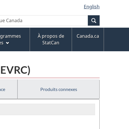
English
Recherche
rogrammes
À propos de
Canada.ca
es
StatCan
 (EVRC)
nce
Produits connexes