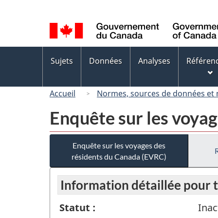
Sélection
de
la
langue
Menus
Sujets
Données
Analyses
Référen
des
sujets
Accueil
Normes, sources de données et
Enquête sur les voya
Enquête sur les voyages des
résidents du Canada (EVRC)
Information détaillée pour 
Statut :
Inac