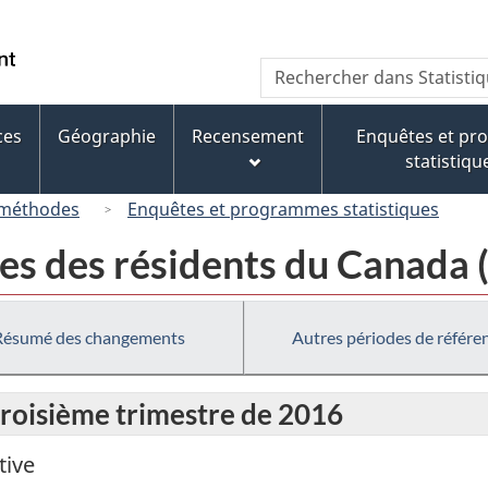
Passer
Passer
Passer
au
à
à
/
Recherche
Rechercher
contenu
« À
la
Government
dans
principal
propos
version
of
Statistique
de
HTML
ces
Géographie
Recensement
Enquêtes et p
Canada
Canada
ce
simplifiée
statistiqu
site »
 méthodes
Enquêtes et programmes statistiques
ges des résidents du Canada
Résumé des changements
Autres périodes de référe
troisième trimestre de 2016
tive