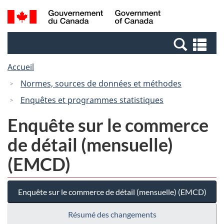
Passer
Passer
Recherche
/
au
à
et
Government
contenu
la
menus
of
Re
principal
version
Canada
et
HTML
Accueil
me
simplifiée
Normes, sources de données et méthodes
Enquêtes et programmes statistiques
Enquête sur le commerce
de détail (mensuelle)
(EMCD)
Enquête sur le commerce de détail (mensuelle) (EMCD)
Résumé des changements