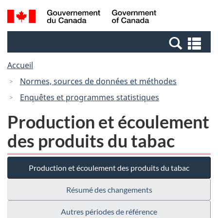
Passer
Passer
Recherche
/
au
à
et
Government
contenu
la
menus
of
Re
principal
version
Canada
et
HTML
Accueil
me
simplifiée
Normes, sources de données et méthodes
Enquêtes et programmes statistiques
Production et écoulement
des produits du tabac
Production et écoulement des produits du tabac
Résumé des changements
Autres périodes de référence