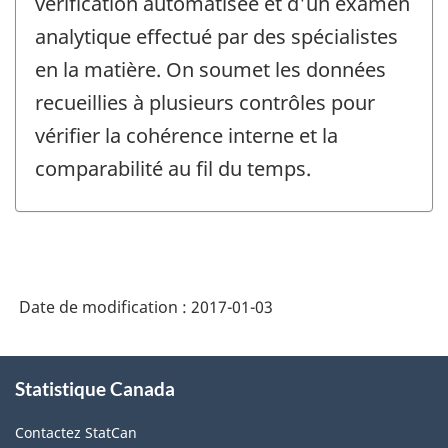
vérification automatisée et d'un examen
analytique effectué par des spécialistes
en la matière. On soumet les données
recueillies à plusieurs contrôles pour
vérifier la cohérence interne et la
comparabilité au fil du temps.
Date de modification :
2017-01-03
À
Statistique Canada
propos
de
Contactez StatCan
ce