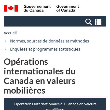
Passer
Passer
Recherche
/
au
à
et
Government
contenu
la
menus
of
Re
principal
version
Canada
et
HTML
Accueil
me
simplifiée
Normes, sources de données et méthodes
Enquêtes et programmes statistiques
Opérations
internationales du
Canada en valeurs
mobilières
Opérations internationales du Canada en valeurs
mobilières