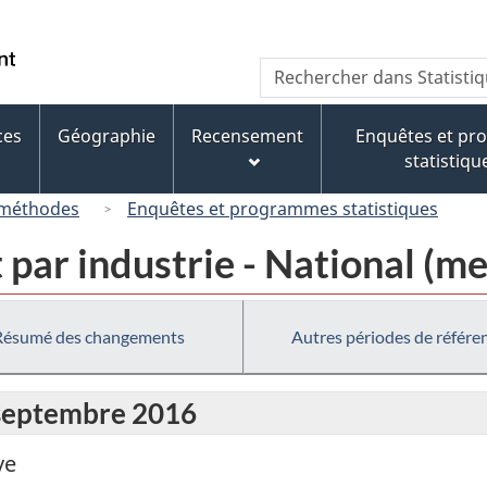
Passer
Passer
Passer
au
à
à
/
Recherche
Rechercher
contenu
« À
la
Government
dans
principal
propos
version
of
Statistique
de
HTML
ces
Géographie
Recensement
Enquêtes et p
Canada
Canada
ce
simplifiée
statistiqu
site »
 méthodes
Enquêtes et programmes statistiques
 par industrie - National (me
Résumé des changements
Autres périodes de référe
 septembre 2016
ve