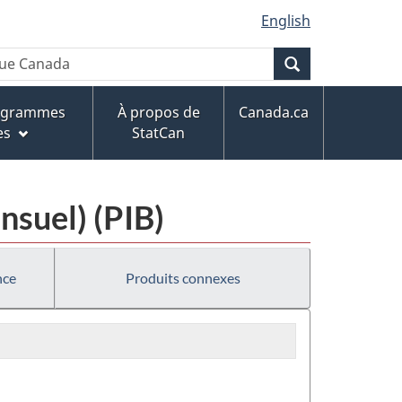
English
Recherche
rogrammes
À propos de
Canada.ca
es
StatCan
nsuel) (PIB)
nce
Produits connexes