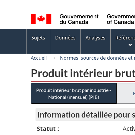
Sélection
de
la
langue
Menus
Sujets
Données
Analyses
Référen
des
sujets
Accueil
Normes, sources de données et
Produit intérieur brut
Produit intérieur brut par industrie -
National (mensuel) (PIB)
Information détaillée pour
Statut :
Acti