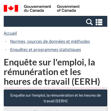
Passer
Passer
Recherche
/
au
à
et
Government
contenu
la
menus
of
Re
principal
version
Canada
et
HTML
Accueil
me
simplifiée
Normes, sources de données et méthodes
Enquêtes et programmes statistiques
Enquête sur l'emploi, la
rémunération et les
heures de travail (EERH)
Enquête sur l'emploi, la rémunération et les heures de
travail (EERH)