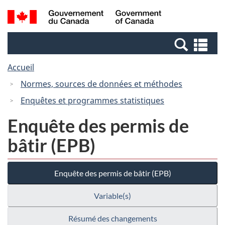
Passer
Passer
Recherche
/
au
à
et
Government
contenu
la
menus
of
Re
principal
version
Canada
et
HTML
Accueil
me
simplifiée
Normes, sources de données et méthodes
Enquêtes et programmes statistiques
Enquête des permis de
bâtir (EPB)
Enquête des permis de bâtir (EPB)
Variable(s)
Résumé des changements