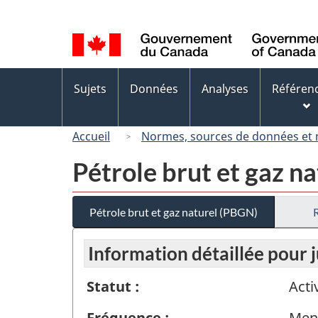
Sélection
de
la
langue
Menus
Sujets
Données
Analyses
Référen
des
sujets
Accueil
Normes, sources de données et
Pétrole brut et gaz n
Pétrole brut et gaz naturel (PBGN)
Information détaillée pour j
Statut :
Acti
Fréquence :
Men