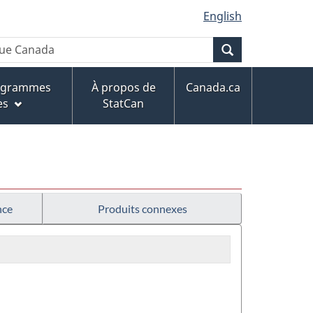
English
Recherche
rogrammes
À propos de
Canada.ca
es
StatCan
nce
Produits connexes