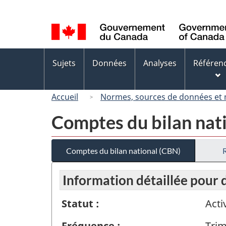
Sélection
de
la
langue
Menus
Sujets
Données
Analyses
Référen
des
sujets
Accueil
Normes, sources de données et
Comptes du bilan nat
Comptes du bilan national (CBN)
Information détaillée pour
Statut :
Acti
Fréquence :
Trim