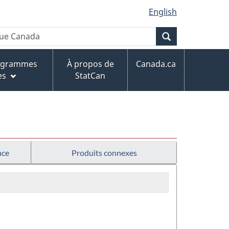
English
Recherche
rogrammes
À propos de
Canada.ca
es
StatCan
nce
Produits connexes