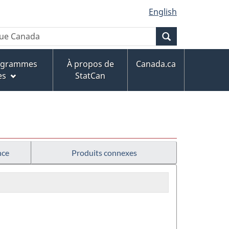
English
Recherche
rogrammes
À propos de
Canada.ca
es
StatCan
nce
Produits connexes