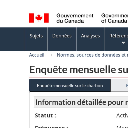
Sélection
de
la
langue
Menus
Sujets
Données
Analyses
Référen
des
sujets
Accueil
Normes, sources de données et
Enquête mensuelle su
Enquête mensuelle sur le charbon
Information détaillée pour
Statut :
Acti
Fréquence :
Men