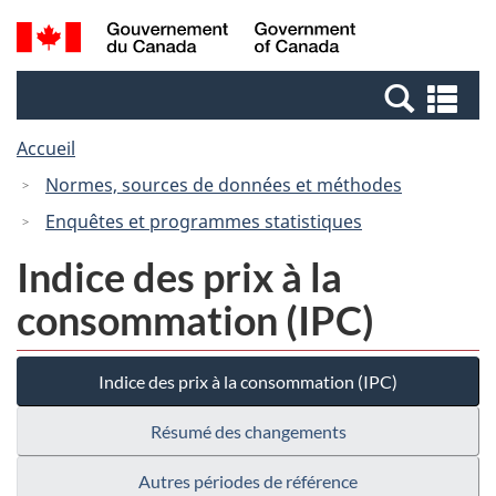
Passer
Passer
Recherche
/
au
à
et
Government
contenu
la
menus
of
Re
principal
version
Canada
et
HTML
Accueil
me
simplifiée
Normes, sources de données et méthodes
Enquêtes et programmes statistiques
Indice des prix à la
consommation (IPC)
Indice des prix à la consommation (IPC)
Résumé des changements
Autres périodes de référence