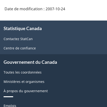
Date de modification :
2007-10-24
À
Statistique Canada
propos
de
Contactez StatCan
ce
site
Centre de confiance
Gouvernement du Canada
Toutes les coordonnées
Ministères et organismes
À propos du gouvernement
Thèmes
Emplois