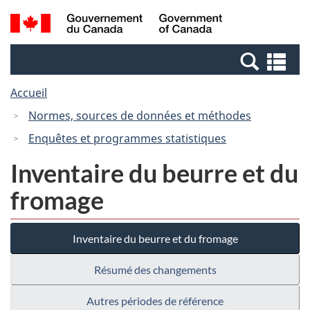
Passer
Passer
Recherche
/
au
à
et
Government
contenu
la
menus
of
Re
principal
version
Canada
et
HTML
Accueil
me
simplifiée
Normes, sources de données et méthodes
Enquêtes et programmes statistiques
Inventaire du beurre et du
fromage
Inventaire du beurre et du fromage
Résumé des changements
Autres périodes de référence