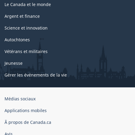
Le Canada et le monde
Argent et finance
Science et innovation
Autochtones
Vétérans et militaires
Jeunesse
Gérer les événements de la vie
Organisation
Médias sociaux
du
gouvernement
Applications mobiles
du
Ã propos de Canada.ca
Canada
Avis