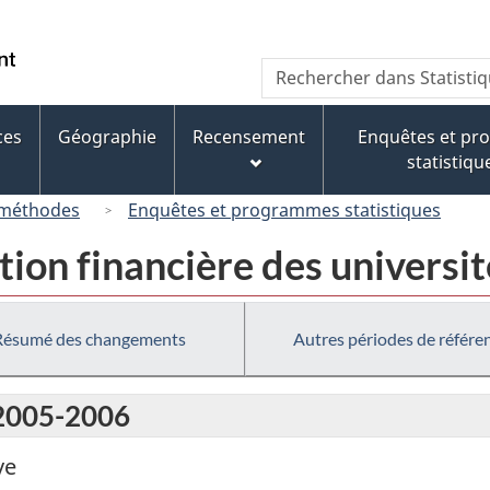
Passer
Passer
Passer
au
à
à
/
Recherche
Rechercher
contenu
« À
la
Government
dans
principal
propos
version
of
Statistique
de
HTML
ces
Géographie
Recensement
Enquêtes et p
Canada
Canada
ce
simplifiée
statistiqu
site »
 méthodes
Enquêtes et programmes statistiques
tion financière des universit
Résumé des changements
Autres périodes de référe
 2005-2006
ve