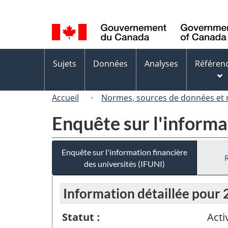
Sélection
de
la
langue
Menus
Sujets
Données
Analyses
Référen
des
sujets
Accueil
Normes, sources de données et
Enquête sur l'informa
Enquête sur l'information financière
des universités (IFUNI)
Information détaillée pour
Statut :
Acti