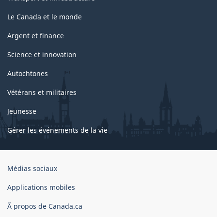
Le Canada et le monde
Argent et finance
Science et innovation
Autochtones
Vétérans et militaires
Jeunesse
Gérer les événements de la vie
Organisation
Médias sociaux
du
gouvernement
Applications mobiles
du
Ã propos de Canada.ca
Canada