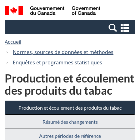
Passer
Passer
Recherche
/
au
à
et
Government
contenu
la
menus
of
Re
principal
version
Canada
et
HTML
Accueil
me
simplifiée
Normes, sources de données et méthodes
Enquêtes et programmes statistiques
Production et écoulement
des produits du tabac
Production et écoulement des produits du tabac
Résumé des changements
Autres périodes de référence