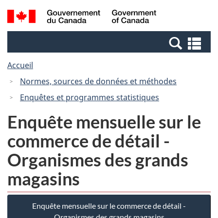
Passer
Passer
Recherche
/
au
à
et
Government
contenu
la
menus
of
Re
principal
version
Canada
et
HTML
Accueil
me
simplifiée
Normes, sources de données et méthodes
Enquêtes et programmes statistiques
Enquête mensuelle sur le
commerce de détail -
Organismes des grands
magasins
Enquête mensuelle sur le commerce de détail -
Organismes des grands magasins