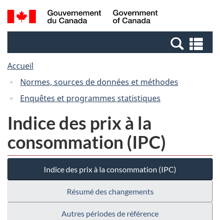
Passer
Passer
Recherche
/
au
à
et
Government
contenu
la
menus
of
Re
principal
version
Canada
et
HTML
Accueil
me
simplifiée
Normes, sources de données et méthodes
Enquêtes et programmes statistiques
Indice des prix à la
consommation (IPC)
Indice des prix à la consommation (IPC)
Résumé des changements
Autres périodes de référence