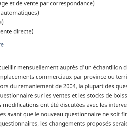
age et de vente par correspondance)
s automatiques)
e)
ente directe)
re
cueillir mensuellement auprès d'un échantillon d
emplacements commerciaux par province ou territo
 Lors du remaniement de 2004, la plupart des que
estionnaire sur les ventes et les stocks de bois
 modifications ont été discutées avec les interv
s avant que le nouveau questionnaire ne soit fin
s questionnaires, les changements proposés ser