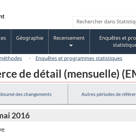
Passer
Passer
Passer
au
à
à
/
Recherche
Rechercher
contenu
« À
la
Government
dans
principal
propos
version
of
Statistique
de
HTML
ces
Géographie
Recensement
Enquêtes et p
Canada
Canada
ce
simplifiée
statistiqu
site »
 méthodes
Enquêtes et programmes statistiques
rce de détail (mensuelle) (
Résumé des changements
Autres périodes de référe
 mai 2016
ve