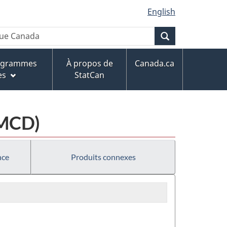
English
Recherche
rogrammes
À propos de
Canada.ca
es
StatCan
EMCD)
nce
Produits connexes