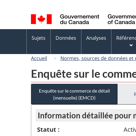
Sélection
de
la
langue
Menus
Sujets
Données
Analyses
Référen
des
sujets
Accueil
Normes, sources de données et
Enquête sur le comme
Enquête sur le commerce de détail
(mensuelle) (EMCD)
Information détaillée pour
Statut :
Acti