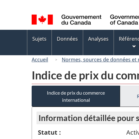
Sélection
de
la
langue
Menus
Sujets
Données
Analyses
Référen
des
sujets
Accueil
Normes, sources de données et
Indice de prix du com
Indice de prix du commerce
international
Information détaillée pour
Statut :
Acti