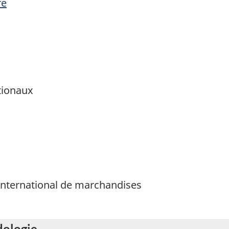
re
tionaux
international de marchandises
dologie