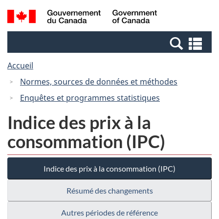
Passer
Passer
Recherche
/
au
à
et
Government
contenu
la
menus
of
Re
principal
version
Canada
et
HTML
Accueil
me
simplifiée
Normes, sources de données et méthodes
Enquêtes et programmes statistiques
Indice des prix à la
consommation (IPC)
Indice des prix à la consommation (IPC)
Résumé des changements
Autres périodes de référence