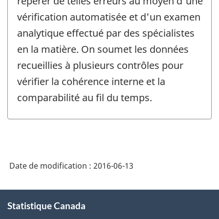
repérer de telles erreurs au moyen d'une
vérification automatisée et d'un examen
analytique effectué par des spécialistes
en la matière. On soumet les données
recueillies à plusieurs contrôles pour
vérifier la cohérence interne et la
comparabilité au fil du temps.
Date de modification :
2016-06-13
À
Statistique Canada
propos
de