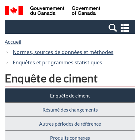
Passer
Passer
Recherche
/
au
à
et
Government
contenu
la
menus
of
Re
principal
version
Canada
et
HTML
Accueil
me
simplifiée
Normes, sources de données et méthodes
Enquêtes et programmes statistiques
Enquête de ciment
Enquête de ciment
Résumé des changements
Autres périodes de référence
Produits connexes