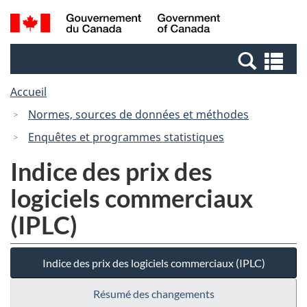
Passer
Passer
Recherche
/
au
à
et
Government
contenu
la
menus
of
Re
principal
version
Canada
et
HTML
Accueil
me
simplifiée
Normes, sources de données et méthodes
Enquêtes et programmes statistiques
Indice des prix des
logiciels commerciaux
(IPLC)
Indice des prix des logiciels commerciaux (IPLC)
Résumé des changements