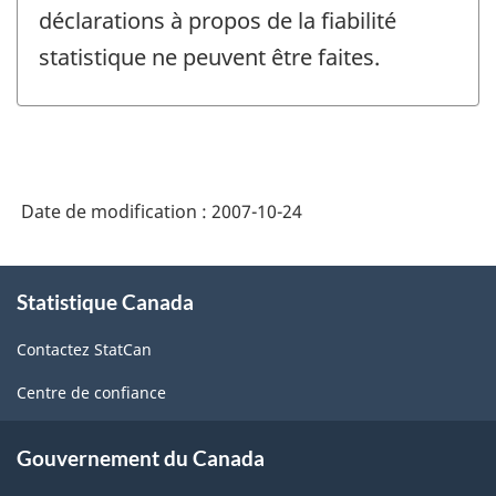
déclarations à propos de la fiabilité
statistique ne peuvent être faites.
Date de modification :
2007-10-24
À
Statistique Canada
propos
de
Contactez StatCan
ce
site
Centre de confiance
Gouvernement du Canada