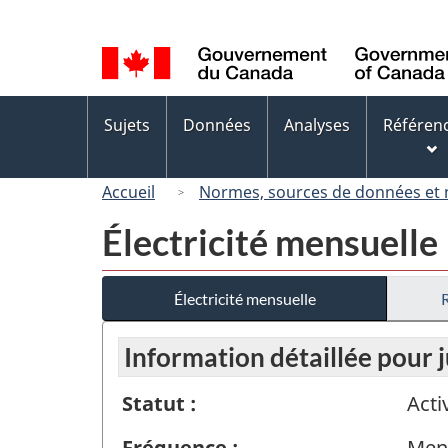
Sélection
de
la
langue
Menus
Sujets
Données
Analyses
Référen
des
sujets
Accueil
Normes, sources de données et
Électricité mensuelle
Électricité mensuelle
Information détaillée pour j
Statut :
Acti
Fréquence :
Men