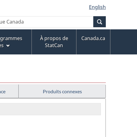
English
Recherche
rogrammes
À propos de
Canada.ca
es
StatCan
nce
Produits connexes