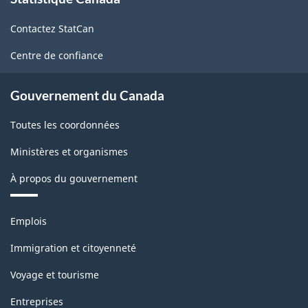
propos
de
Contactez StatCan
ce
site
Centre de confiance
Gouvernement du Canada
Toutes les coordonnées
Ministères et organismes
À propos du gouvernement
Thèmes
Emplois
et
sujets
Immigration et citoyenneté
Voyage et tourisme
Entreprises