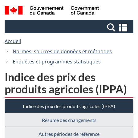
Passer
Passer
Recherche
/
au
à
et
Government
contenu
la
menus
of
Re
principal
version
Canada
et
HTML
Accueil
me
simplifiée
Normes, sources de données et méthodes
Enquêtes et programmes statistiques
Indice des prix des
produits agricoles (IPPA)
Indice des prix des produits agricoles (IPPA)
Résumé des changements
Autres périodes de référence