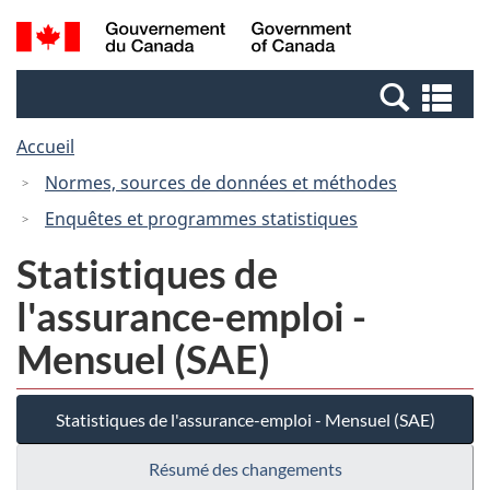
Passer
Passer
Recherche
/
au
à
et
Government
contenu
la
menus
of
Re
principal
version
Canada
et
HTML
Accueil
me
simplifiée
Normes, sources de données et méthodes
Enquêtes et programmes statistiques
Statistiques de
l'assurance-emploi -
Mensuel (SAE)
Statistiques de l'assurance-emploi - Mensuel (SAE)
Résumé des changements