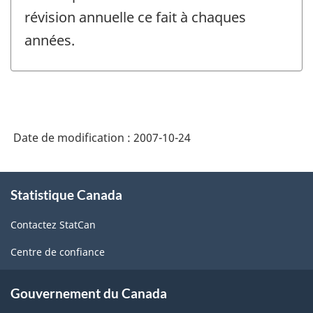
révision annuelle ce fait à chaques
années.
Date de modification :
2007-10-24
À
Statistique Canada
propos
de
Contactez StatCan
ce
site
Centre de confiance
Gouvernement du Canada