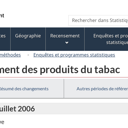
Passer
Passer
Passer
au
à
à
/
Recherche
Rechercher
contenu
« À
la
Government
dans
principal
propos
version
of
Statistique
de
HTML
ces
Géographie
Recensement
Enquêtes et p
Canada
Canada
ce
simplifiée
statistiqu
site »
 méthodes
Enquêtes et programmes statistiques
ment des produits du tabac
Résumé des changements
Autres périodes de référe
uillet 2006
ve