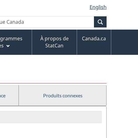
English
Recherche
rogrammes
À propos de
Canada.ca
es
StatCan
nce
Produits connexes