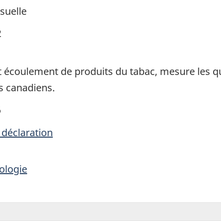
suelle
2
 écoulement de produits du tabac, mesure les q
s canadiens.
6
 déclaration
ologie