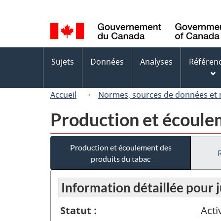
Sélection
de
la
langue
Menus
Sujets
Données
Analyses
Référen
des
sujets
Accueil
Normes, sources de données et
Production et écoule
Production et écoulement des
produits du tabac
Information détaillée pour j
Statut :
Acti